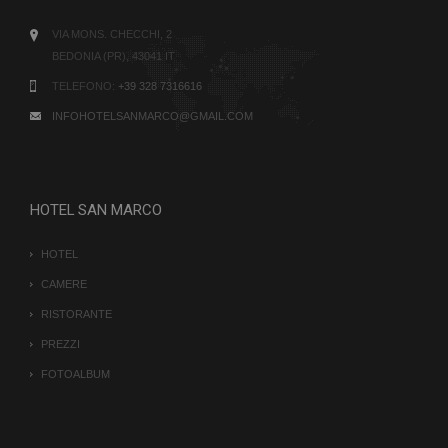
CookieScriptConsent
6 me
CookieScript
gio
www.hotelsanmarcobedonia.com
VIA MONS. CHECCHI, 2
BEDONIA (PR), 43041 IT
TELEFONO:
+39 328 7316616
INFOHOTELSANMARCO@GMAIL.COM
HOTEL SAN MARCO
HOTEL
CAMERE
RISTORANTE
PREZZI
FOTOALBUM