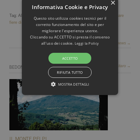
×
Informativa Cookie e Privacy
Tag: Albergo vacanze relax,
Relax hotel
,
Albergo per alloggiare
Questo sito utilizza cookies tecnici per il
fiere di Parma 2011
,
enogastronomia Parma
corretto funzionamento del sito e per
migliorare l'esperienza utente.
Cliccando su ACCETTO si presta il consenso
all'uso dei cookie.
Leggi la Policy
Vedi tutte le news →
ACCETTO
cosa fare in valtaro →
BEDONIA E DINTORNI
RIFIUTA TUTTO
MOSTRA DETTAGLI
STRETTAMENTE NECESSARI E STATISTICHE
Strettamente necessari e Statistiche
I cookie strettamente necessari consentono
IL MONTE PELPI