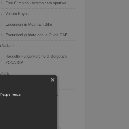
Free Climbing - Arrampicata sportiva
Valtaro Kayak
Escursioni in Mountain Bike
Escursioni guidate con le Guide GAE
a Valtaro
Raccolta Fungo Porcino di Borgotaro
ZONA IGP
ultura
×
Planetario di Bedonia
 l'esperienza
Seminario Vescovile di Bedonia
nti
CAPODANNO 2019
1
Cenone di Capodanno e dopo la