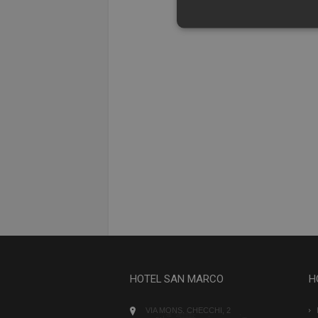
I cookie strettamente necessari c
può essere utilizzato correttamen
Nome
Provid
PHPSESSID
PHP.n
www.h
CookieScriptConsent
Cookie
www.h
HOTEL SAN MARCO
H
VIA MONS. CHECCHI, 2