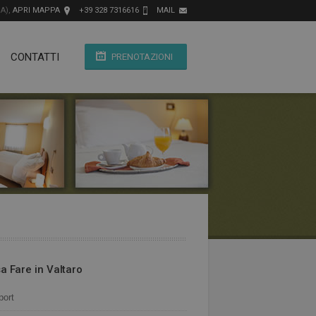
A),
APRI MAPPA
+39 328 7316616
MAIL
CONTATTI
PRENOTAZIONI
a Fare in Valtaro
port