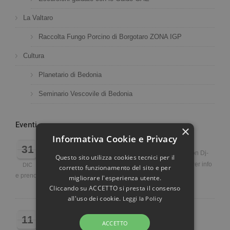
La Valtaro
Raccolta Fungo Porcino di Borgotaro ZONA IGP
Cultura
Planetario di Bedonia
Seminario Vescovile di Bedonia
Eventi
×
Informativa Cookie e Privacy
CAPODANNO 2019
31
Cenone di Capodanno e dopo la Mezzanotte Party con Dj-
Questo sito utilizza cookies tecnici per il
set Davide Maiz. (Servizio Bar per Drink e Cocktail). Per info
DIC
corretto funzionamento del sito e per
e prenotazioni: 0525824436 - 3273739678
migliorare l'esperienza utente.
Cliccando su ACCETTO si presta il consenso
all'uso dei cookie.
Leggi la Policy
NORCINO IN STRADA!!!
11
ACCETTO
DOMENICA 11 DICEMBRE via monsignor checchi, a