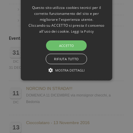
Questo sito utilizza cookies tecnici per il
Planetarium of Bedonia
corretto funzionamento del sito e per
migliorare l'esperienza utente.
Episcopal seminary of Bedonia
Cliccando su ACCETTO si presta il consenso
all'uso dei cookie.
Leggi la Policy
Events
ACCETTO
CAPODANNO 2019
31
CAPODANNO 2019
RIFIUTA TUTTO
HOTEL SAN MARCO
DIC
31 DECEMBER ST 21.00 P.M
MOSTRA DETTAGLI
STRETTAMENTE NECESSARI E STATISTICHE
NORCINO IN STRADA!!!
11
DOMENICA 11 DICEMBRE via monsignor checchi, a
Bedonia
DIC
Strettamente necessari e Statistiche
I cookie strettamente necessari consentono
Cioccolataro - 13 Novembre 2016
funzionalità del sito Web principale come
13
l'accesso degli utenti e la gestione dell'account.