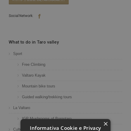
» HTTP://WWW.VALTAROKAYAK.IT/
Social Network:
What to do in Taro valley
Sport
Free Climbing
Valtaro Kayak
Mountain bike tours
Guided walking/trekking tours
La Valtaro
IGP Mushrooms of Borgotaro
×
Informativa Cookie e Privacy
Culture