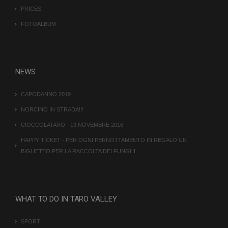
PRICES
FOTOALBUM
CookieScriptConsent
6 me
CookieScript
gio
www.hotelsanmarcobedonia.com
NEWS
CAPODANNO 2019
NORCINO IN STRADA!!!
CIOCCOLATARO - 13 NOVEMBRE 2016
HAPPY TICKET - PER OGNI PERNOTTAMENTO IN REGALO UN
BIGLIETTO PER LA RACCOLTA DEI FUNGHI
WHAT TO DO IN TARO VALLEY
SPORT