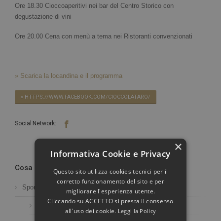
Ore 18.30 Cioccoaperitivi nei bar del Centro Storico con
degustazione di vini
Ore 20.00 Cena con menù a tema nei Ristoranti convenzionati
» Scarica la locandina e il programma
» HTTPS://WWW.FACEBOOK.COM/CIOCCOLATARO/
Social Network:
×
Informativa Cookie e Privacy
Cosa Fare in Valtaro
Questo sito utilizza cookies tecnici per il
corretto funzionamento del sito e per
Sport
migliorare l'esperienza utente.
Cliccando su ACCETTO si presta il consenso
Free Climbing - Arrampicata sportiva
all'uso dei cookie.
Leggi la Policy