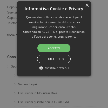
×
Dopo la Mezzanotte Party con Dj-set Davide Maiz
Informativa Cookie e Privacy
Servizio Bar per Drink e Cocktail
Questo sito utilizza cookies tecnici per il
Caparra Obbligatoria 20 euro
corretto funzionamento del sito e per
Telefono 0525824436- 3273739678
migliorare l'esperienza utente.
Cliccando su ACCETTO si presta il consenso
Social Network:
all'uso dei cookie.
Leggi la Policy
ACCETTO
Cosa Fare in Valtaro
RIFIUTA TUTTO
Sport
MOSTRA DETTAGLI
Free Climbing - Arrampicata sportiva
STRETTAMENTE NECESSARI E STATISTICHE
Valtaro Kayak
Escursioni in Mountain Bike
Strettamente necessari e Statistiche
Escursioni guidate con le Guide GAE