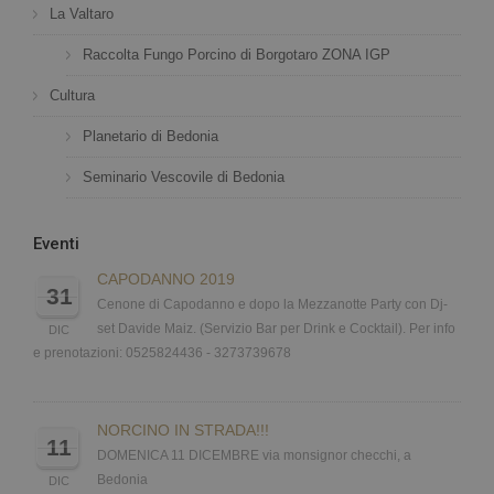
I cookie strettamente necessari consentono
La Valtaro
funzionalità del sito Web principale come
l'accesso degli utenti e la gestione dell'account.
Raccolta Fungo Porcino di Borgotaro ZONA IGP
Il sito Web non può essere utilizzato
correttamente senza i cookie strettamente
necessari.
Cultura
Nome
Provider / Dominio
Scad
Planetario di Bedonia
PHPSESSID
Sess
PHP.net
www.hotelsanmarcobedonia.com
Seminario Vescovile di Bedonia
Eventi
CAPODANNO 2019
31
Cenone di Capodanno e dopo la Mezzanotte Party con Dj-
set Davide Maiz. (Servizio Bar per Drink e Cocktail). Per info
DIC
e prenotazioni: 0525824436 - 3273739678
NORCINO IN STRADA!!!
11
DOMENICA 11 DICEMBRE via monsignor checchi, a
Bedonia
DIC