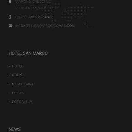
VIA MONS. CHECCHI, 2
CookieScriptConsent
6 me
CookieScript
gio
www.hotelsanmarcobedonia.com
BEDONIA (PR), 43041 IT
PHONE:
+39 328 7316616
INFOHOTELSANMARCO@GMAIL.COM
HOTEL SAN MARCO
HOTEL
ROOMS
RESTAURANT
PRICES
FOTOALBUM
NEWS