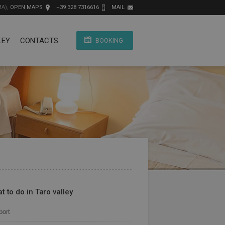
MA),
OPEN MAPS
+39 328 7316616
MAIL
LEY
CONTACTS
BOOKING
t to do in Taro valley
port