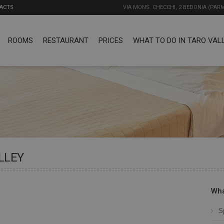
ACTS
VIA MONS. CHECCHI, 2 BEDONIA (PAR
ROOMS
RESTAURANT
PRICES
WHAT TO DO IN TARO VAL
LLEY
Wha
S