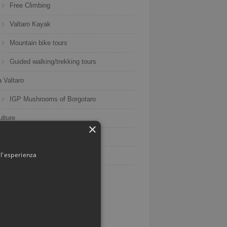
Free Climbing
Valtaro Kayak
Mountain bike tours
Guided walking/trekking tours
a Valtaro
IGP Mushrooms of Borgotaro
ulture
×
Planetarium of Bedonia
 l'esperienza
Episcopal seminary of Bedonia
nts
CAPODANNO 2019
1
CAPODANNO 2019
HOTEL SAN MARCO
IC