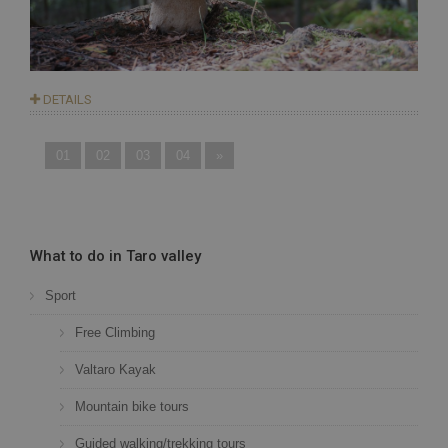
DETAILS
01
02
03
04
»
What to do in Taro valley
Sport
Free Climbing
CookieScriptConsent
6 me
CookieScript
Valtaro Kayak
gio
www.hotelsanmarcobedonia.com
Mountain bike tours
Guided walking/trekking tours