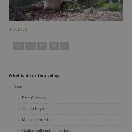
DETAILS
01
02
03
04
»
What to do in Taro valley
Sport
Free Climbing
CookieScriptConsent
6 me
CookieScript
Valtaro Kayak
gio
www.hotelsanmarcobedonia.com
Mountain bike tours
Guided walking/trekking tours